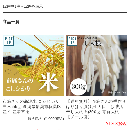
12件中1件～12件を表示
商品一覧
布施さんの新潟米 コシヒカリ
【送料無料】布施さんの手作り
白米 5kｇ 新潟県新潟市秋葉区
はりはり漬け用 天日干し 割り
産 生産者直送
干し大根 約300ｇ 青首大根
【メール便】
通常価格:
¥4,600
(税込)
¥1,898
(税込)