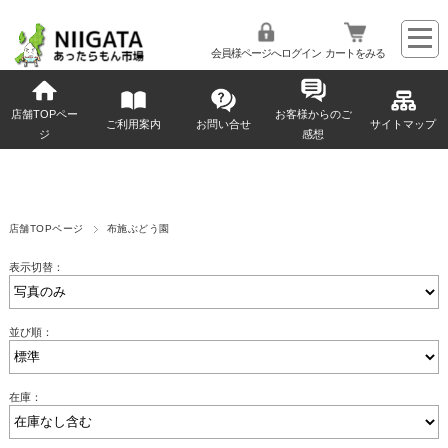
会員様ページへログイン
カートをみる
店舗TOPペー
お客様からのご
ご利用案内
お問い合せ
サイトマップ
ジ
感想
店舗TOPページ
布施ぶどう園
表示切替：
並び順：
在庫：