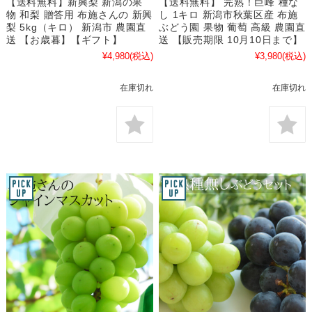
【送料無料】新興梨 新潟の果
【送料無料】 完熟！巨峰 種な
物 和梨 贈答用 布施さんの 新興
し 1キロ 新潟市秋葉区産 布施
梨 5kg（キロ） 新潟市 農園直
ぶどう園 果物 葡萄 高級 農園直
送 【お歳暮】【ギフト】
送 【販売期限 10月10日まで】
¥4,980
(税込)
¥3,980
(税込)
在庫切れ
在庫切れ