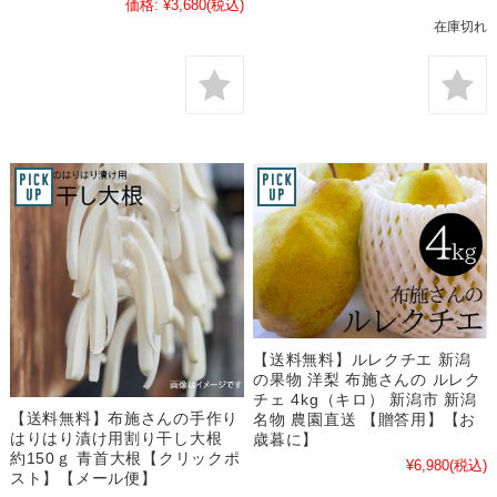
価格:
¥3,680
(税込)
在庫切れ
【送料無料】ルレクチエ 新潟
の果物 洋梨 布施さんの ルレク
チェ 4kg（キロ） 新潟市 新潟
【送料無料】布施さんの手作り
名物 農園直送 【贈答用】【お
はりはり漬け用割り干し大根
歳暮に】
約150ｇ 青首大根【クリックポ
¥6,980
(税込)
スト】【メール便】