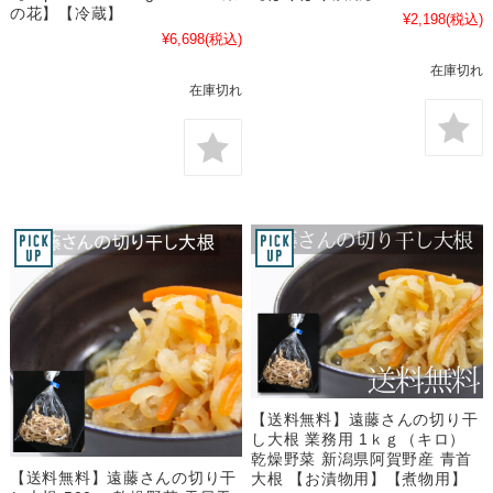
の花】【冷蔵】
¥2,198
(税込)
¥6,698
(税込)
在庫切れ
在庫切れ
【送料無料】遠藤さんの切り干
し大根 業務用 1ｋｇ（キロ）
乾燥野菜 新潟県阿賀野産 青首
【送料無料】遠藤さんの切り干
大根 【お漬物用】【煮物用】