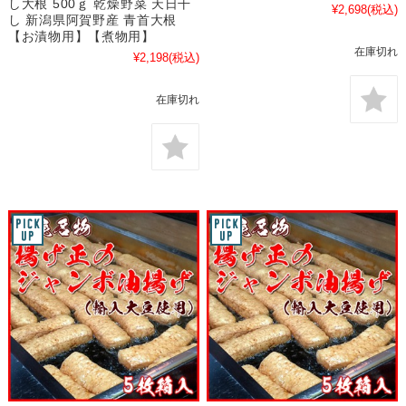
し大根 500ｇ 乾燥野菜 天日干
¥2,698
(税込)
し 新潟県阿賀野産 青首大根
【お漬物用】【煮物用】
在庫切れ
¥2,198
(税込)
在庫切れ