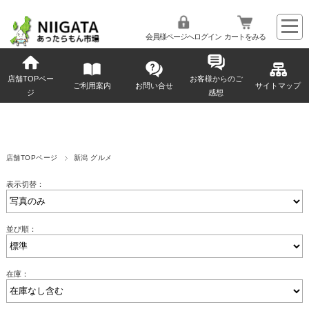
会員様ページへログイン
カートをみる
店舗TOPペー
お客様からのご
ご利用案内
お問い合せ
サイトマップ
ジ
感想
店舗TOPページ
新潟 グルメ
表示切替：
並び順：
在庫：