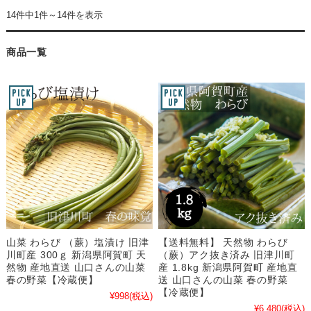
14件中1件～14件を表示
商品一覧
山菜 わらび （蕨）塩漬け 旧津
【送料無料】 天然物 わらび
川町産 300ｇ 新潟県阿賀町 天
（蕨）アク抜き済み 旧津川町
然物 産地直送 山口さんの山菜
産 1.8kg 新潟県阿賀町 産地直
春の野菜【冷蔵便】
送 山口さんの山菜 春の野菜
【冷蔵便】
¥998
(税込)
¥6,480
(税込)