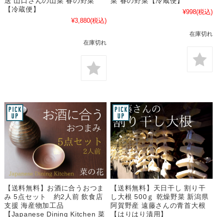
送 山口さんの山菜 春の野菜
菜 春の野菜【冷蔵便】
【冷蔵便】
¥998
(税込)
¥3,880
(税込)
在庫切れ
在庫切れ
【送料無料】お酒に合うおつま
【送料無料】天日干し 割り干
み 5点セット 約2人前 飲食店
し大根 500ｇ 乾燥野菜 新潟県
支援 海産物加工品
阿賀野産 遠藤さんの青首大根
【Japanese Dining Kitchen 菜
【はりはり漬用】