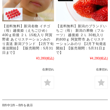
【送料無料】新潟名物 イチゴ
【送料無料】新潟のブランドい
（苺）越後姫（えちごひめ）
ちご（苺） 新潟の果物（フル
400ｇ前後 ２Ｌ 15粒入り 阿賀
ーツ） 越後姫 ２Ｌ 30粒入り
野産 あぐりステーションみの
約800ｇ 阿賀野市 あぐりステ
り直送 新潟ブランド 【2月下旬
ーションみのり 【2月下旬発送
発送開始】 【販売期間：5月31
開始】【販売期間：5月31日ま
日まで】
で】
¥3,280
(税込)
¥4,280
(税込)
在庫切れ
在庫切れ
8件中1件～8件を表示