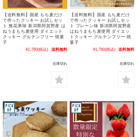
【送料無料】国産 もち麦だけ
【送料無料】国産 もち麦だけ
で作ったクッキー お試しセッ
で作ったクッキー お試しセッ
ト 無花果味 新潟県阿賀野産 は
ト プレーン味 新潟県阿賀野産
ねうまもち麦使用 ダイエット
はねうまもち麦使用 ダイエッ
クッキー グルテンフリー 焼菓
トクッキー グルテンフリー 焼
子
菓子
¥1,780
(税込)
送料無料
¥1,780
(税込)
送料無料
在庫切れ
在庫切れ