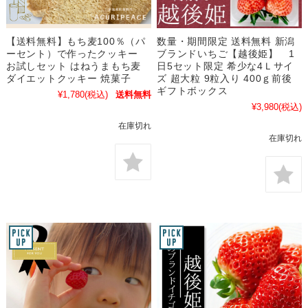
【送料無料】もち麦100％（パ
数量・期間限定 送料無料 新潟
ーセント）で作ったクッキー
ブランドいちご【越後姫】 1
お試しセット はねうまもち麦
日5セット限定 希少な4Ｌサイ
ダイエットクッキー 焼菓子
ズ 超大粒 9粒入り 400ｇ前後
ギフトボックス
¥1,780
(税込)
送料無料
¥3,980
(税込)
在庫切れ
在庫切れ