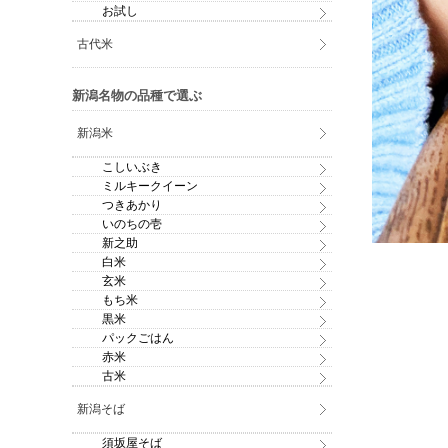
お試し
古代米
新潟名物の品種で選ぶ
新潟米
こしいぶき
ミルキークイーン
つきあかり
いのちの壱
新之助
白米
玄米
もち米
黒米
パックごはん
赤米
古米
新潟そば
須坂屋そば