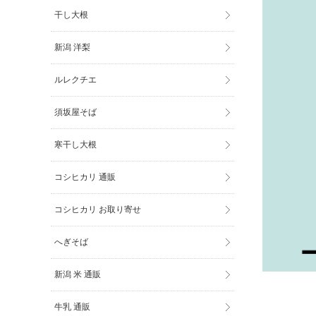
干し大根
新潟 洋梨
ルレクチエ
須坂屋そば
寒干し大根
コシヒカリ 通販
コシヒカリ お取り寄せ
へぎそば
新潟 米 通販
牛乳 通販