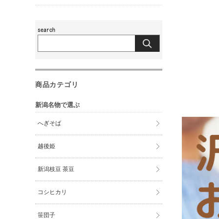
商品カテゴリ
新潟名物で選ぶ
へぎそば
越後姫
新潟枝豆 茶豆
コシヒカリ
笹団子