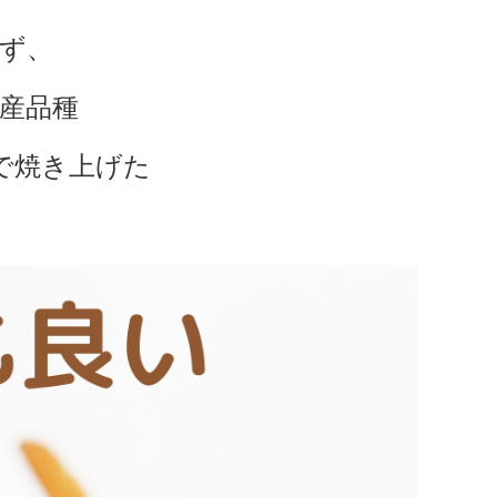
ず、
産品種
で焼き上げた