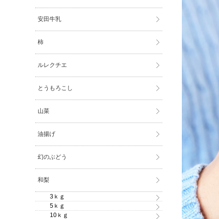
安田牛乳
柿
ルレクチエ
とうもろこし
山菜
油揚げ
幻のぶどう
和梨
3ｋｇ
5ｋｇ
10ｋｇ