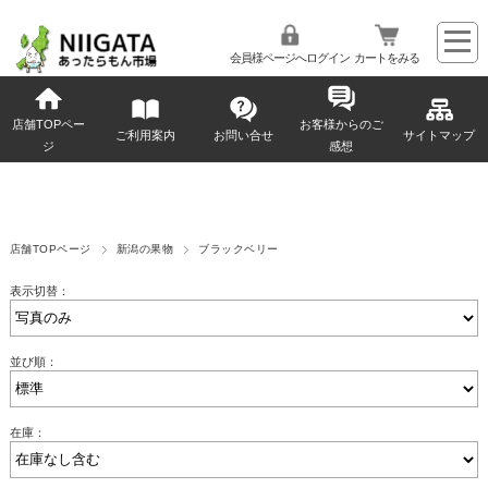
会員様ページへログイン
カートをみる
店舗TOPペー
お客様からのご
ご利用案内
お問い合せ
サイトマップ
ジ
感想
店舗TOPページ
新潟の果物
ブラックベリー
表示切替：
並び順：
在庫：