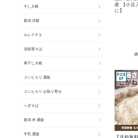
産 【小豆
干し大根
に】
新潟 洋梨
ルレクチエ
須坂屋そば
寒干し大根
コシヒカリ 通販
コシヒカリ お取り寄せ
へぎそば
新潟 米 通販
牛乳 通販
【送料無