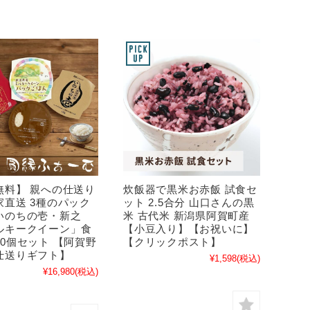
無料】 親への仕送り
炊飯器で黒米お赤飯 試食セ
家直送 3種のパック
ット 2.5合分 山口さんの黒
いのちの壱・新之
米 古代米 新潟県阿賀町産
ルキークイーン」食
【小豆入り】【お祝いに】
0個セット 【阿賀野
【クリックポスト】
仕送りギフト】
¥1,598
(税込)
¥16,980
(税込)