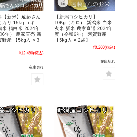
料【新米】遠藤さん
【新潟コシヒカリ】
カリ 15kg （キ
10Kg（キロ） 新潟米 白米
米 精白米 2024年
玄米 新米 農家直送 2024年
6年） 農家直売 新
度（令和6年） 阿賀野産
野産 【5kg入 × 3
【5kg入 × 2袋】
¥8,280
(税込)
¥12,480
(税込)
在庫切れ
在庫切れ