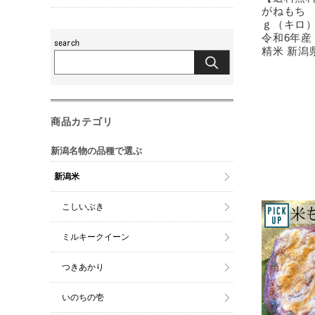
がねもち 
ｇ（キロ）
令和6年産 
精米 新潟
商品カテゴリ
新潟名物の品種で選ぶ
新潟米
こしいぶき
ミルキークイーン
つきあかり
いのちの壱