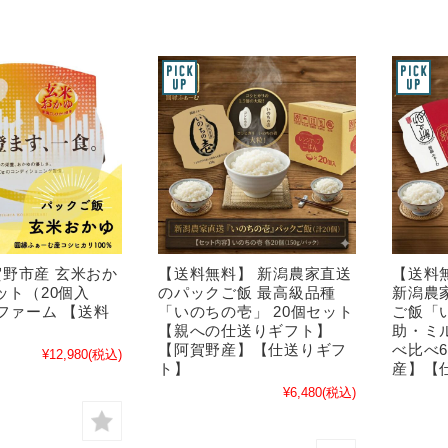
野市産 玄米おか
【送料無料】 新潟農家直送
【送料
セット（20個入
のパックご飯 最高級品種
新潟農
縁ファーム 【送料
「いのちの壱」 20個セット
ご飯「
【親への仕送りギフト】
助・ミ
【阿賀野産】【仕送りギフ
べ比べ6
¥12,980
(税込)
ト】
産】【
¥6,480
(税込)