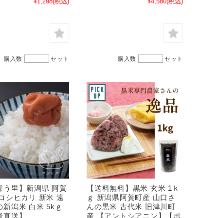
¥1,298
(税込)
¥4,580
(税込)
購入数
セット
購入数
セット
舞う里】新潟県 阿賀
【送料無料】黒米 玄米 1ｋ
コシヒカリ 新米 遠
ｇ 新潟県阿賀町産 山口さ
新潟米 白米 5kｇ
んの黒米 古代米 旧津川町
者直送】
産 【アントシアニン】【ポ