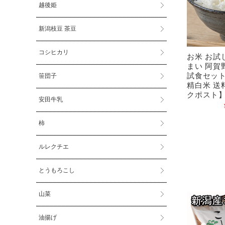
越後姫
新潟枝豆 茶豆
コシヒカリ
お米 お試
まい 阿賀
試食セット
笹団子
精白米 送
クポスト
安田牛乳
柿
ルレクチエ
とうもろこし
山菜
油揚げ