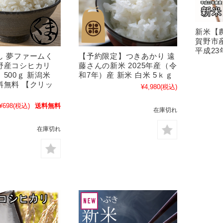
新米【
賀野市産
平成23
し 夢ファームく
【予約限定】つきあかり 遠
野産コシヒカリ
藤さんの新米 2025年産（令
 500ｇ 新潟米
和7年）産 新米 白米 5ｋｇ
料無料 【クリッ
¥4,980
(税込)
】
¥698
(税込)
送料無料
在庫切れ
在庫切れ