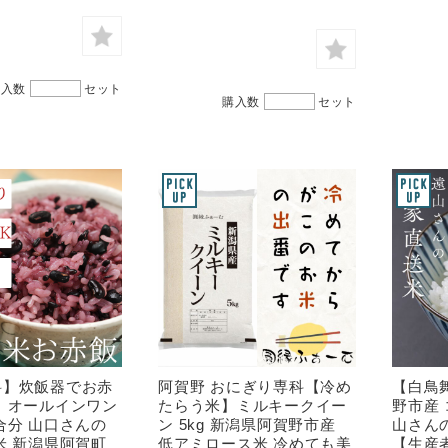
購入数
セット
購入数
セット
料】炊飯器でお赤
阿賀野 おにぎり専科【冷め
【白鳥
 オールインワン
たらう米】ミルキークイー
野市産 
合分 山口さんの
ン 5kg 新潟県阿賀野市産
山さんの
米 新潟県阿賀町
低アミロース米 冷めても美
【生産