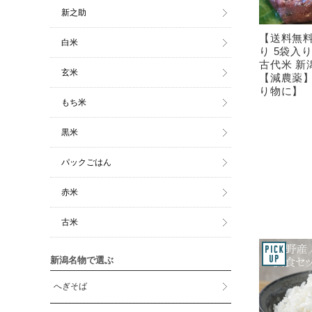
新之助
【送料無料
白米
り 5袋入
古代米 新
玄米
【減農薬
り物に】
もち米
黒米
パックごはん
赤米
古米
新潟名物で選ぶ
へぎそば