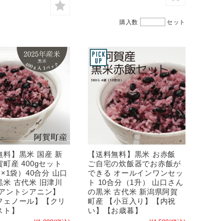
購入数
セット
無料】黒米 国産 新
【送料無料】黒米 お赤飯
町産 400gセット
ご自宅の炊飯器でお赤飯が
ｇ×1袋）40合分 山口
できる オールインワンセッ
黒米 古代米 旧津川
ト 10合分（1升） 山口さん
【アントシアニン】
の黒米 古代米 新潟県阿賀
フェノール】【クリ
町産 【小豆入り】【内祝
スト】
い】【お歳暮】