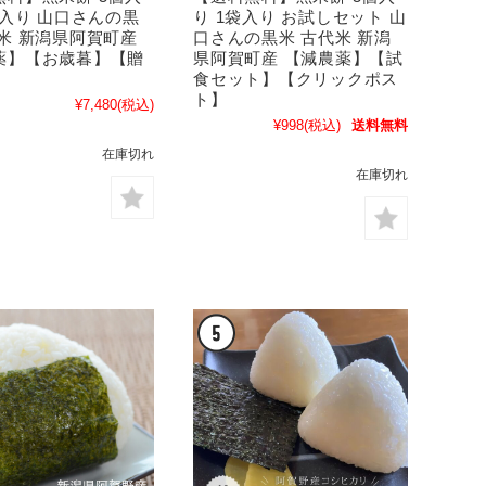
袋入り 山口さんの黒
り 1袋入り お試しセット 山
代米 新潟県阿賀町産
口さんの黒米 古代米 新潟
薬】【お歳暮】【贈
県阿賀町産 【減農薬】【試
】
食セット】【クリックポス
ト】
¥7,480
(税込)
¥998
(税込)
送料無料
在庫切れ
在庫切れ