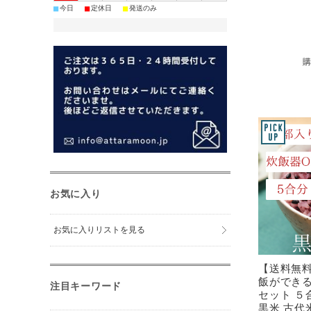
■
■
■
今日
定休日
発送のみ
お気に入り
お気に入りリストを見る
【送料無
飯ができる
注目キーワード
セット ５
黒米 古代