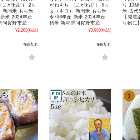
（こがね餅） 2ｋ
がねもち （こがね餅） 5ｋ
り 10
 新潟米 もち米
ｇ（キロ） 新潟米 もち米
米 古
新米 2024年産
令和6年産 新米 2024年産
【減農
県阿賀野市産
精米 新潟県阿賀野市産
り物に
¥2,280
(税込)
¥3,980
(税込)
在庫切れ
在庫切れ