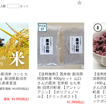
購入数
セット
新潟米 コシヒカ
【送料無料】黒米粉 新潟県
【送料
kｇ 新潟県新潟市
阿賀町産 400gセット 山口
潟県阿賀
生産者直送
さんの黒米 玄米粉 もち米
（400
粉 旧津川町産 【アントシ
さんの
通常価格:
¥4,600
(税込)
アニン】【ポリフェノー
町産 
ル】【クリックポスト】
【ポリ
価格:
¥3,680
(税込)
ックポ
¥1,398
(税込)