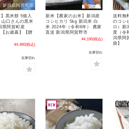
】黒米餅 5個入
新米【農家のお米】新潟産
送料無
り 山口さんの黒米
コシヒカリ 5kg 新潟米 白
のコシヒ
潟県阿賀町産
米 2024年（令和6年） 農家
ロ）新潟
】【お歳暮】【贈
直送 新潟県阿賀野市
度（令和
潟県阿賀
¥4,180
(税込)
袋】
¥4,480
(税込)
在庫切れ
在庫切れ