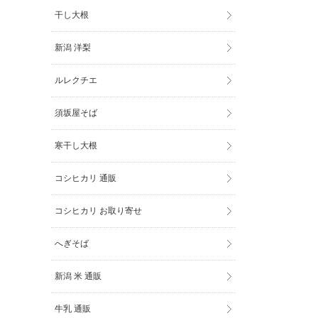
干し大根
新潟 洋梨
ルレクチエ
須坂屋そば
寒干し大根
コシヒカリ 通販
コシヒカリ お取り寄せ
へぎそば
新潟 米 通販
牛乳 通販