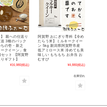
】 親への仕送り
阿賀野 おにぎり専科【冷め
送 3種のパック
たらう米】ミルキークイー
のちの壱・新之
ン 5kg 新潟県阿賀野市産
キークイーン」食
低アミロース米 冷めても美
個セット 【阿賀野
味しい もちもち お弁当 お
送りギフト】
むすび
¥16,980
(税込)
¥4,880
(税込)
在庫切れ