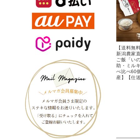
【送料無料
新潟農家直
ご飯「い
助・ミル
べ比べ60
産】【仕