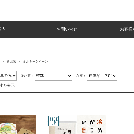
案内
お問い合せ
お客様
新潟米
ミルキークイーン
並び順：
在庫：
2件を表示