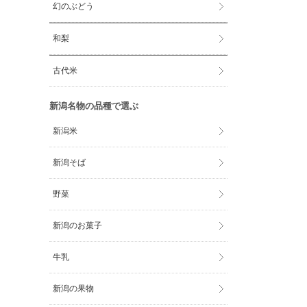
幻のぶどう
和梨
古代米
新潟名物の品種で選ぶ
新潟米
新潟そば
野菜
新潟のお菓子
牛乳
新潟の果物