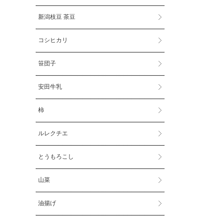
新潟枝豆 茶豆
コシヒカリ
笹団子
安田牛乳
柿
ルレクチエ
とうもろこし
山菜
油揚げ