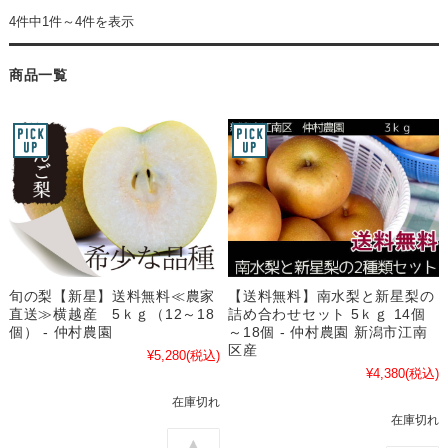
4件中1件～4件を表示
商品一覧
旬の梨【新星】送料無料≪農家
【送料無料】南水梨と新星梨の
直送≫横越産 5ｋｇ（12～18
詰め合わせセット 5ｋｇ 14個
個） - 仲村農園
～18個 - 仲村農園 新潟市江南
区産
¥5,280
(税込)
¥4,380
(税込)
在庫切れ
在庫切れ