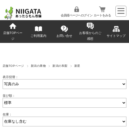
会員様ページへログイン
カートをみる
店舗TOPペー
お客様からのご
ご利用案内
お問い合せ
サイトマップ
ジ
感想
店舗TOPページ
新潟の果物
新潟の和梨
新星
表示切替：
並び順：
在庫：