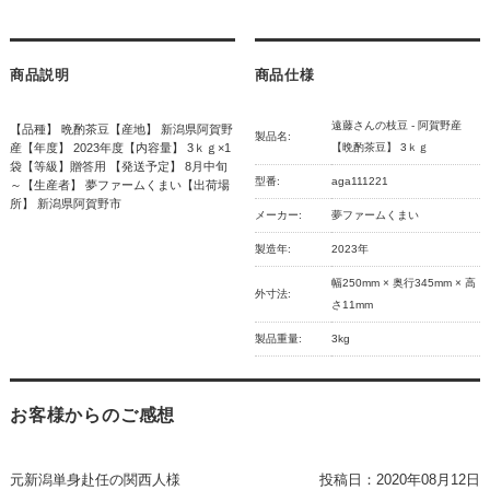
商品説明
商品仕様
遠藤さんの枝豆 - 阿賀野産
【品種】 晩酌茶豆【産地】 新潟県阿賀野
製品名:
産【年度】 2023年度【内容量】 3ｋｇ×1
【晩酌茶豆】 3ｋｇ
袋【等級】贈答用 【発送予定】 8月中旬
型番:
aga111221
～【生産者】 夢ファームくまい【出荷場
所】 新潟県阿賀野市
メーカー:
夢ファームくまい
製造年:
2023年
幅250mm × 奥行345mm × 高
外寸法:
さ11mm
製品重量:
3kg
お客様からのご感想
元新潟単身赴任の関西人様
投稿日：
2020年08月12日