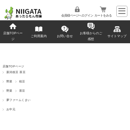
会員様ページへログイン
カートをみる
店舗TOPペー
お客様からのご
ご利用案内
お問い合せ
サイトマップ
ジ
感想
店舗TOPページ
新潟枝豆 茶豆
野菜
枝豆
野菜
茶豆
夢ファームくまい
お中元