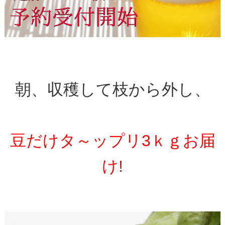
朝、収穫して枝から外し、
豆だけタ～ップリ3ｋｇお届
け!