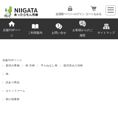
会員様ページへログイン
カートをみる
店舗TOPペー
お客様からのご
ご利用案内
お問い合せ
サイトマップ
ジ
感想
店舗TOPページ
新潟の果物
柿 渋柿
平たねなし柿
脱渋済み八珍柿
柿
訳あり商品
セイノファーム
秋の収穫祭