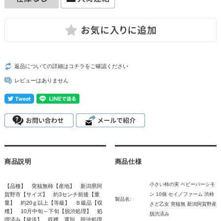
返品についての詳細はコチラをご確認ください
レビューはありません
商品説明
商品仕様
小さい柿の実 ベビーパーシモ
【品種】 突核無柿【産地】 新潟県阿
賀野市【サイズ】 約3センチ前後【重
ン 10個 セイノファーム 渋柿
製品名:
量】 約20ｇ以上【等級】 Ｂ級品【収
さど乙女 突核無 新潟阿賀野産
穫】 10月中旬～下旬【脱渋処理】 処
脱渋済み
理済み【発送】 収穫、選別、脱渋処理