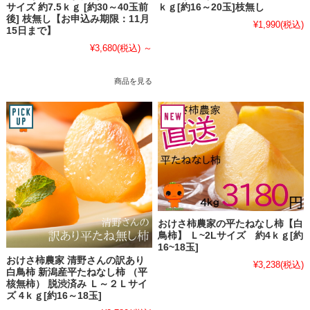
サイズ 約7.5ｋｇ [約30～40玉前
ｋｇ[約16～20玉]枝無し
後] 枝無し【お申込み期限：11月
¥1,990
(税込)
15日まで】
¥3,680
(税込)
～
商品を見る
おけさ柿農家の平たねなし柿【白
鳥柿】 Ｌ~2Lサイズ 約4ｋｇ[約
16~18玉]
おけさ柿農家 清野さんの訳あり
¥3,238
(税込)
白鳥柿 新潟産平たねなし柿 （平
核無柿） 脱渋済み Ｌ～２Ｌサイ
ズ 4ｋｇ[約16～18玉]