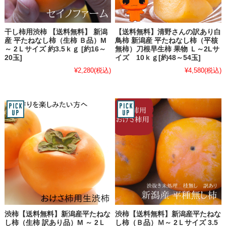
干し柿用渋柿 【送料無料】 新潟
【送料無料】清野さんの訳あり白
産 平たねなし柿（生柿 Ｂ品）M
鳥柿 新潟産 平たねなし柿（平核
～ 2Ｌサイズ 約3.5ｋｇ [約16～
無柿）刀根早生柿 果物 Ｌ～2Lサ
20玉]
イズ 10ｋｇ[約48～54玉]
¥2,280
(税込)
¥4,580
(税込)
渋柿【送料無料】新潟産平たねな
渋柿【送料無料】新潟産平たねな
し柿（生柿 訳あり品）M ～ 2Ｌ
し柿（Ｂ品）Ｍ～ 2Ｌサイズ 3.5