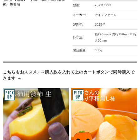
後、先着順
型番:
aga113221
メーカー:
セイノファーム
製造年:
2025年
幅220mm × 奥行150mm × 高
外寸法:
さ60mm
製品重量:
500g
こちらもおススメ♪ ～購入数を入れて上のカートボタンで同時購入で
きます ～