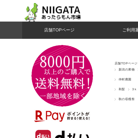
店舗TOPページ
ご利用
店舗TOPページ
新潟の果物
仲村農園
和梨
3ｋ
秋の収穫祭