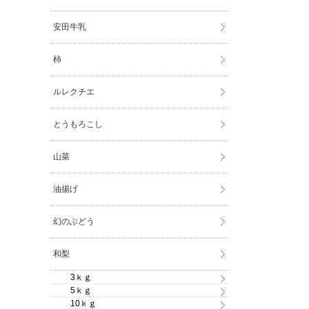
安田牛乳
柿
ルレクチエ
とうもろこし
山菜
油揚げ
幻のぶどう
和梨
3ｋｇ
5ｋｇ
10ｋｇ