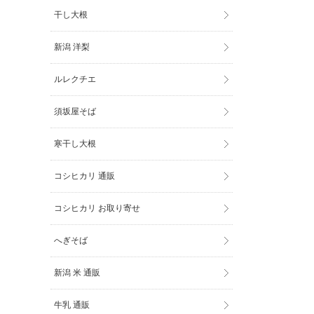
干し大根
新潟 洋梨
ルレクチエ
須坂屋そば
寒干し大根
コシヒカリ 通販
コシヒカリ お取り寄せ
へぎそば
新潟 米 通販
牛乳 通販