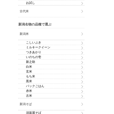
お試し
古代米
新潟名物の品種で選ぶ
新潟米
こしいぶき
ミルキークイーン
つきあかり
いのちの壱
新之助
白米
玄米
もち米
黒米
パックごはん
赤米
古米
新潟そば
須坂屋そば