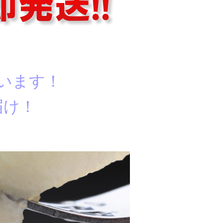
います！
届け！