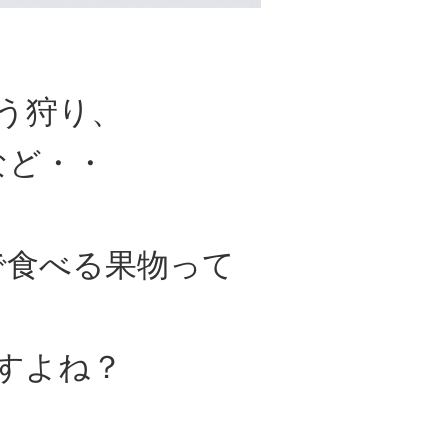
う狩り、
など・・
で食べる果物って
すよね？