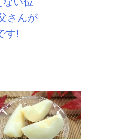
えない位
父さんが
です!