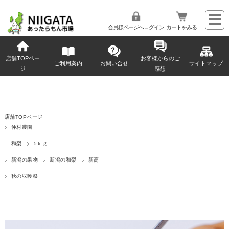
会員様ページへログイン
カートをみる
店舗TOPペー
お客様からのご
ご利用案内
お問い合せ
サイトマップ
ジ
感想
店舗TOPページ
仲村農園
和梨
5ｋｇ
新潟の果物
新潟の和梨
新高
秋の収穫祭